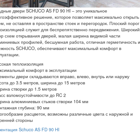
дные двери SCHUCO AS FD 90 HI – это уникальное
гоэффективное решение, которое позволяет максимально открыть
м, не оставляя в пространстве стоек и перегородок. Плоский порог
оизоляцией служит для беспрепятственно передвижения. Широкий
р схем открывания дверей, малая ширина видимой части
иниевых профилей, бесшумная работа, отличная герметичность 
ёжность SCHUCO, обеспечивают максимальный комфорт в
луатации.
сокая теплоизоляция
ксимальный комфорт в эксплуатации
ементы двери складываются вправо, влево, внутрь или наружу
сота до 3.5 метров, ширина до 15 метров
рина створки до 1.5 метров
асс взломоустойчивости до RC 2
рина алюминиевых стыков створки 104 мм
нтажная глубина: 90 мм
огообразие расцветок, возможны различные цвета с наружной и
ренней стороны
ентация Schuco AS FD 90 HI