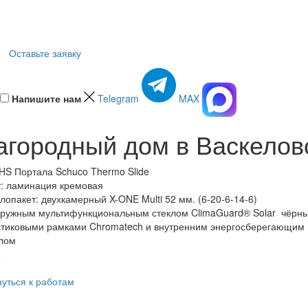
Оставьте заявку
Напишите нам
Telegram
MAX
агородный дом в Васкелов
HS Портала Schuco Thermo Slide
: ламинация кремовая
лопакет: двухкамерный X-ONE Multi 52 мм. (6-20-6-14-6)
аружным мультифункциональным стеклом ClimaGuard® Solar чёрн
стиковыми рамками Chromatech и внутренним энергосберегающим
клом
>
уться к работам