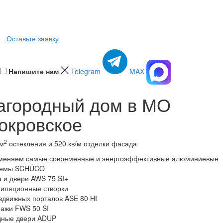
Оставьте заявку
Напишите нам
Telegram
MAX
агородный дом в МО
окровское
2
 м
остекления и 520 кв/м отделки фасада
меняем самые современные и энергоэффективные алюминиевые
темы SCHÜCO
 и двери AWS 75 SI+
тиляционные створки
здвижных порталов ASE 80 HI
ражи FWS 50 SI
дные двери ADUP