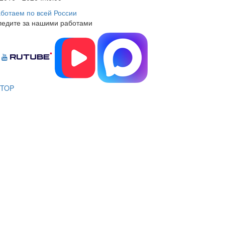
ботаем по всей России
ледите за нашими работами
TOP