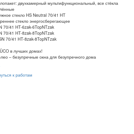
лопакет: двухкамерный мультифункциональный, все стёкла
алённые
жное стекло HS Neutral 70/41 HT
треннее стекло энергосберегающее
N 70/41 HT-6zak-6TopNTzak
N 70/41 HT-8zak-8TopNTzak
SN 70/41 HT-8zak-8TopNTzak
ÜCO в лучших домах!
лео – безупречные окна для безупречного дома
>
уться к работам