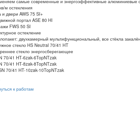
меняем самые современные и энергоэффективные алюминиевые
кв/м остекления
 и двери AWS 75 SI+
вижной портал ASE 80 HI
ражи FWS 50 SI
ктурное остекление
лопакет: двухкамерный мультифункциональный, все стёкла закал
жное стекло HS Neutral 70/41 HT
треннее стекло энергосберегающее
N 70/41 HT-6zak-6TopNTzak
N 70/41 HT-8zak-8TopNTzak
SN 70/41 HT-10zak-10TopNTzak
>
уться к работам